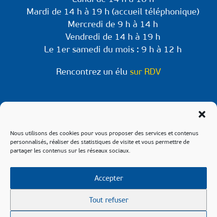
Mardi de 14 h à 19 h (accueil téléphonique)
Mercredi de 9 h à 14 h
Vendredi de 14 h à 19 h
Le 1er samedi du mois : 9 h à 12 h
Rencontrez un élu
sur RDV
Retrouvez-nous sur les réseaux !
Retrouvez les informations et évènements à
Nous utilisons des cookies pour vous proposer des services et contenus
venir sur les pages Facebook & Instagram de
personnalisés, réaliser des statistiques de visite et vous permettre de
partager les contenus sur les réseaux sociaux.
notre commune.
Accepter
Tout refuser