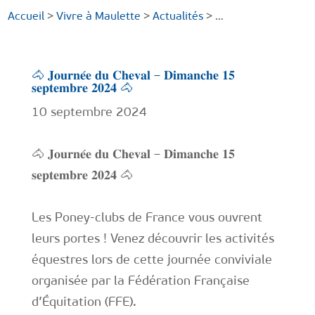
Accueil
>
Vivre à Maulette
>
Actualités
> …
🐴 𝐉𝐨𝐮𝐫𝐧𝐞́𝐞 𝐝𝐮 𝐂𝐡𝐞𝐯𝐚𝐥 – 𝐃𝐢𝐦𝐚𝐧𝐜𝐡𝐞 𝟏𝟓
𝐬𝐞𝐩𝐭𝐞𝐦𝐛𝐫𝐞 𝟐𝟎𝟐𝟒 🐴
10 septembre 2024
🐴 𝐉𝐨𝐮𝐫𝐧𝐞́𝐞 𝐝𝐮 𝐂𝐡𝐞𝐯𝐚𝐥 – 𝐃𝐢𝐦𝐚𝐧𝐜𝐡𝐞 𝟏𝟓
𝐬𝐞𝐩𝐭𝐞𝐦𝐛𝐫𝐞 𝟐𝟎𝟐𝟒 🐴
Les Poney-clubs de France vous ouvrent
leurs portes ! Venez découvrir les activités
équestres lors de cette journée conviviale
organisée par la Fédération Française
d’Équitation (FFE).