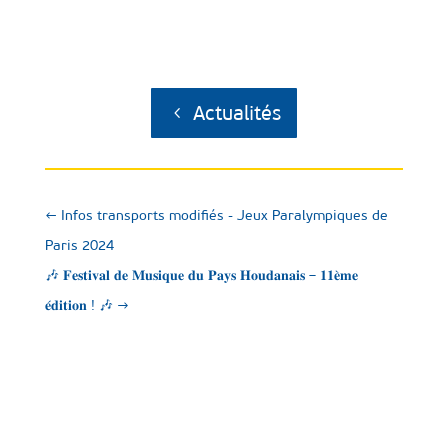
Actualités
←
Infos transports modifiés - Jeux Paralympiques de
Paris 2024
🎶 𝐅𝐞𝐬𝐭𝐢𝐯𝐚𝐥 𝐝𝐞 𝐌𝐮𝐬𝐢𝐪𝐮𝐞 𝐝𝐮 𝐏𝐚𝐲𝐬 𝐇𝐨𝐮𝐝𝐚𝐧𝐚𝐢𝐬 – 𝟏𝟏𝐞̀𝐦𝐞
𝐞́𝐝𝐢𝐭𝐢𝐨𝐧 ! 🎶
→