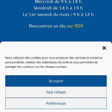
Mercredi de 9 h à 14 h
Vendredi de 14 h à 19 h
Le 1er samedi du mois : 9 h à 12 h
Rencontrez un élu
sur RDV
Retrouvez-nous sur les réseaux !
Retrouvez les informations et évènements à
Nous utilisons des cookies pour vous proposer des services et contenus
venir sur les pages Facebook & Instagram de
personnalisés, réaliser des statistiques de visite et vous permettre de
partager les contenus sur les réseaux sociaux.
notre commune.
Accepter
Tout refuser
© 2021 Maulette –
Contact
–
Mentions légales
–
Préférences
Confidentialité
–
Plan du site
–
ACCEO