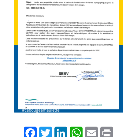
Facebook
Twitter
LinkedIn
WhatsApp
Email
Print