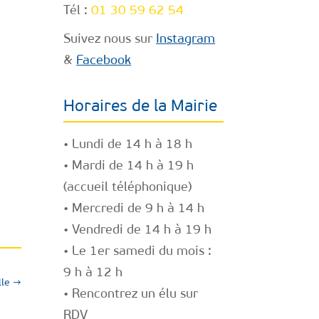
Tél :
01 30 59 62 54
Suivez nous sur
Instagram
&
Facebook
Horaires de la Mairie
• Lundi de 14 h à 18 h
• Mardi de 14 h à 19 h
(accueil téléphonique)
• Mercredi de 9 h à 14 h
• Vendredi de 14 h à 19 h
• Le 1er samedi du mois :
9 h à 12 h
lle
→
• Rencontrez un élu
sur
RDV