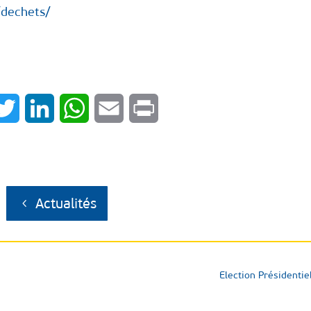
/dechets/
cebook
Twitter
LinkedIn
WhatsApp
Email
Print
Actualités
Election Présidentie