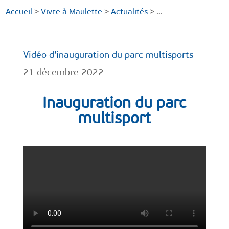
Accueil
>
Vivre à Maulette
>
Actualités
> …
Vidéo d’inauguration du parc multisports
21 décembre 2022
Inauguration du parc
multisport