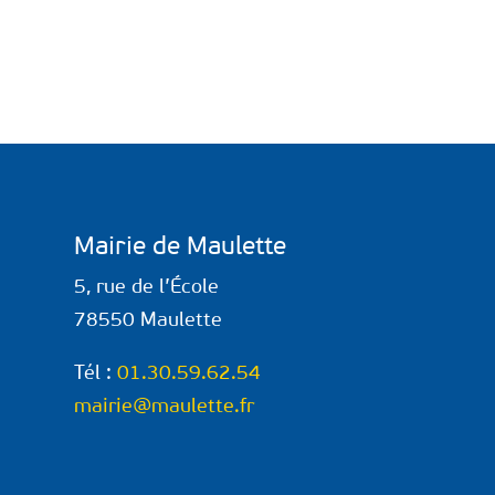
Mairie de Maulette
5, rue de l’École
78550 Maulette
Tél :
01.30.59.62.54
mairie@maulette.fr