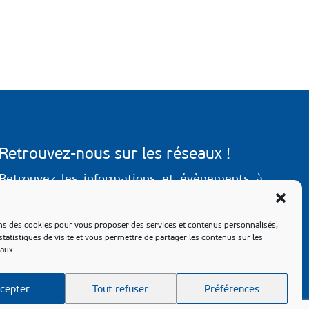
Retrouvez-nous sur les réseaux !
Retrouvez les informations et évènements à
venir sur les pages Facebook & Instagram de
notre commune.
ns des cookies pour vous proposer des services et contenus personnalisés,
 statistiques de visite et vous permettre de partager les contenus sur les
aux.
cepter
Tout refuser
Préférences