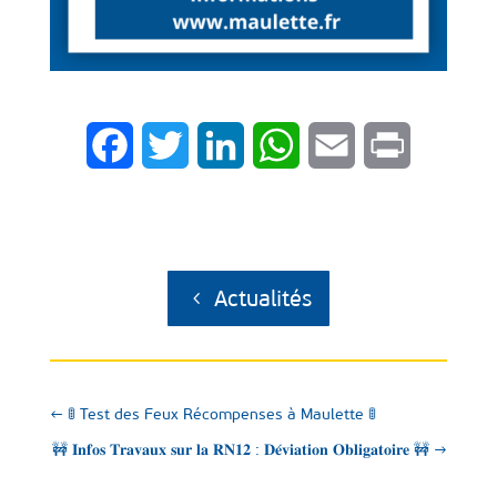
Facebook
Twitter
LinkedIn
WhatsApp
Email
Print
Actualités
←
🚦 Test des Feux Récompenses à Maulette 🚦
🚧 𝐈𝐧𝐟𝐨𝐬 𝐓𝐫𝐚𝐯𝐚𝐮𝐱 𝐬𝐮𝐫 𝐥𝐚 𝐑𝐍𝟏𝟐 : 𝐃𝐞́𝐯𝐢𝐚𝐭𝐢𝐨𝐧 𝐎𝐛𝐥𝐢𝐠𝐚𝐭𝐨𝐢𝐫𝐞 🚧
→