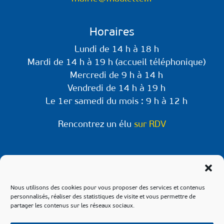
Horaires
Lundi de 14 h à 18 h
Mardi de 14 h à 19 h (accueil téléphonique)
Mercredi de 9 h à 14 h
Vendredi de 14 h à 19 h
Le 1er samedi du mois : 9 h à 12 h
Rencontrez un élu
sur RDV
Retrouvez-nous sur les réseaux !
Retrouvez les informations et évènements à
Nous utilisons des cookies pour vous proposer des services et contenus
venir sur les pages Facebook & Instagram de
personnalisés, réaliser des statistiques de visite et vous permettre de
partager les contenus sur les réseaux sociaux.
notre commune.