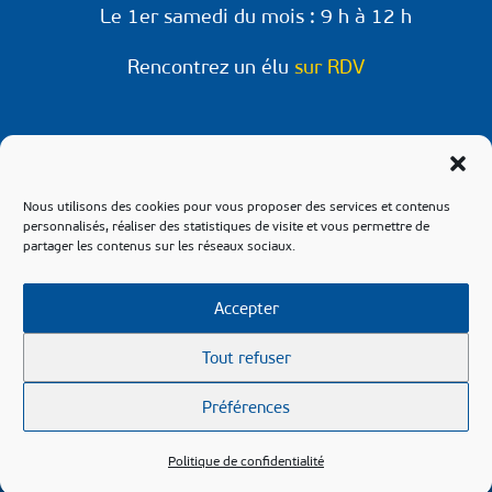
Le 1er samedi du mois : 9 h à 12 h
Rencontrez un élu
sur RDV
Retrouvez-nous sur les réseaux !
Retrouvez les informations et évènements à
Nous utilisons des cookies pour vous proposer des services et contenus
venir sur les pages Facebook & Instagram de
personnalisés, réaliser des statistiques de visite et vous permettre de
partager les contenus sur les réseaux sociaux.
notre commune.
Accepter
Tout refuser
© 2021 Maulette –
Contact
–
Mentions légales
–
Préférences
Confidentialité
–
Plan du site
–
ACCEO
Conception du site :
Raphaëlle Lécot
Politique de confidentialité