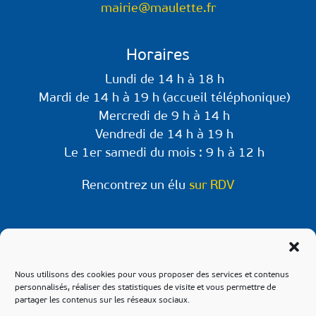
mairie@maulette.fr
Horaires
Lundi de 14 h à 18 h
Mardi de 14 h à 19 h (accueil téléphonique)
Mercredi de 9 h à 14 h
Vendredi de 14 h à 19 h
Le 1er samedi du mois : 9 h à 12 h
Rencontrez un élu
sur RDV
Retrouvez-nous sur les réseaux !
Retrouvez les informations et évènements à
Nous utilisons des cookies pour vous proposer des services et contenus
venir sur les pages Facebook & Instagram de
personnalisés, réaliser des statistiques de visite et vous permettre de
partager les contenus sur les réseaux sociaux.
notre commune.