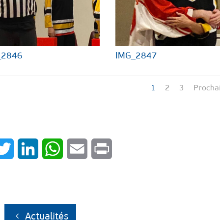
_2846
IMG_2847
1
2
3
Procha
cebook
Twitter
LinkedIn
WhatsApp
Email
Print
Actualités