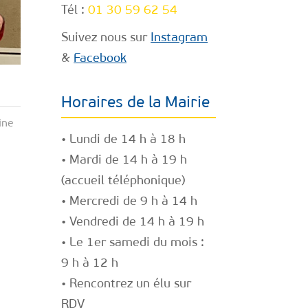
Tél :
01 30 59 62 54
Suivez nous sur
Instagram
&
Facebook
Horaires de la Mairie
ine
• Lundi de 14 h à 18 h
• Mardi de 14 h à 19 h
(accueil téléphonique)
• Mercredi de 9 h à 14 h
• Vendredi de 14 h à 19 h
• Le 1er samedi du mois :
9 h à 12 h
• Rencontrez un élu
sur
RDV