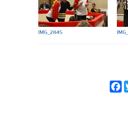
IMG_2845
IMG
Fa